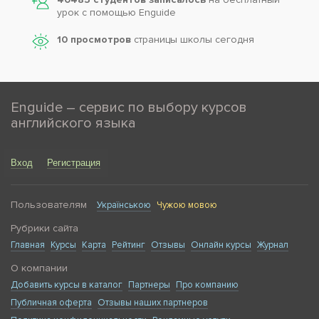
урок с помощью Enguide
10 просмотров
страницы школы сегодня
Enguide – сервис по выбору курсов
английского языка
Вход
Регистрация
Пользователям
Українською
Чужою мовою
Рубрики сайта
Главная
Курсы
Карта
Рейтинг
Отзывы
Онлайн курсы
Журнал
О компании
Добавить курсы в каталог
Партнеры
Про компанию
Публичная оферта
Отзывы наших партнеров