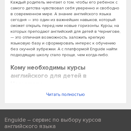
Каждый родитель мечтает о том, чтобы его ребенок с
самого детства чувствовал себя уверенно и свободно
в современном мире. А знание английского языка
сегодня — это один из важнейших навыков, который
сможет открыть перед ним новые горизонты. Курсы, на
которых преподают английский для детей в Чернигове,
— это отличная возможность заложить крепкую
языковую базу и сформировать интерес к обучению
без скучной зубрежки. А с платформой Enguide найти
подходящую школу стало проще, чем когда-либо.
Кому необходимы курсы
английского для детей в
Чернигове
Курсы английского для детей в Чернигове особенно
Читать полностью
полезны для:
Детей, которые только начинают учить язык и им
нужна правильная основа.
Enguide – сервис по выбору курсов
английского языка
Учеников начальной и средней школы, которым