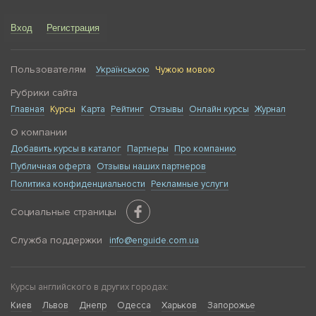
нужна дополнительная практика.
Тех, кто готовится к поступлению в лицеи с
Вход
Регистрация
углубленным изучением языков или
международные учебные заведения.
Семей, которые планируют переезд за границу,
Пользователям
Українською
Чужою мовою
ведь знание иностранного поможет ребенку
Рубрики сайта
легче адаптироваться в новой среде.
Главная
Курсы
Карта
Рейтинг
Отзывы
Онлайн курсы
Журнал
Кроме того, курсы, на которых преподают английский
О компании
для детей в Чернигове, полезны для общего развития
Добавить курсы в каталог
Партнеры
Про компанию
малыша. Во время уроков развивается его память,
Публичная оферта
Отзывы наших партнеров
тренируется внимание и укрепляется уверенность в
себе.
Политика конфиденциальности
Рекламные услуги
Как мы определяем рейтинг
Социальные страницы
курсов
Служба поддержки
info@enguide.com.ua
Мы понимаем, что для своего ребенка вы хотите найти
лучшие курсы, на которых преподают английский для
детей в Чернигове. Именно в этом мы хотим вам
Курсы английского в других городах:
помочь. Наша платформа Enguide составляет
Киев
Львов
Днепр
Одесса
Харьков
Запорожье
прозрачную и объективную систему рейтингов