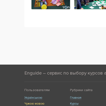
Enguide – сервис по выбору курсов 
Пользователям
Рубрики сайта
Українською
Главная
Чужою мовою
Курсы