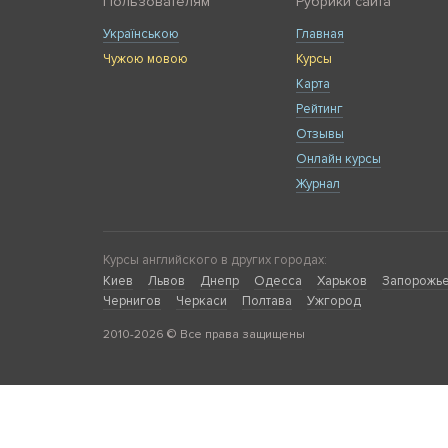
Пользователям
Рубрики сайта
Українською
Главная
Чужою мовою
Курсы
Карта
Рейтинг
Отзывы
Онлайн курсы
Журнал
Курсы английского в других городах:
Киев
Львов
Днепр
Одесса
Харьков
Запорожь
Чернигов
Черкаси
Полтава
Ужгород
2010-2026 © Все права защищены