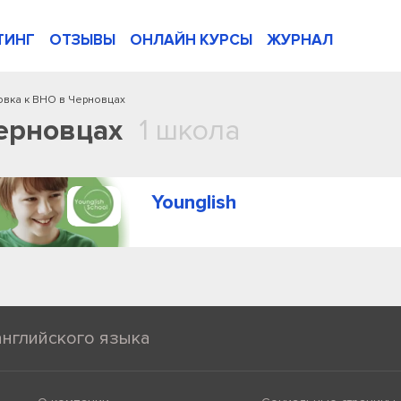
ТИНГ
ОТЗЫВЫ
ОНЛАЙН КУРСЫ
ЖУРНАЛ
овка к ВНО в Черновцах
ерновцах
1 школа
Younglish
английского языка