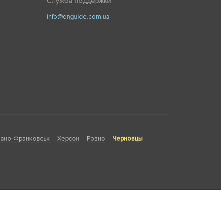
Служба поддержки
info@enguide.com.ua
ано-Франковськ
Херсон
Ровно
Черновцы