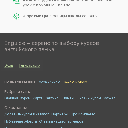
урок с помощью Enguide
2 просмотра
страницы школы сегодня
Enguide – сервис по выбору курсов
английского языка
Вход
Регистрация
Пользователям
Українською
Чужою мовою
Рубрики сайта
Главная
Курсы
Карта
Рейтинг
Отзывы
Онлайн курсы
Журнал
О компании
Добавить курсы в каталог
Партнеры
Про компанию
Публичная оферта
Отзывы наших партнеров