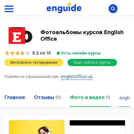
Фотоальбомы курсов English
Office
8.2 из 10
Есть онлайн-курсы
Бесплатное тестирование
Идет набор в группы
englishoffice.ua
Перейти на официальный сайт:
Главная
Отзывы
Фото и видео
85
10
english