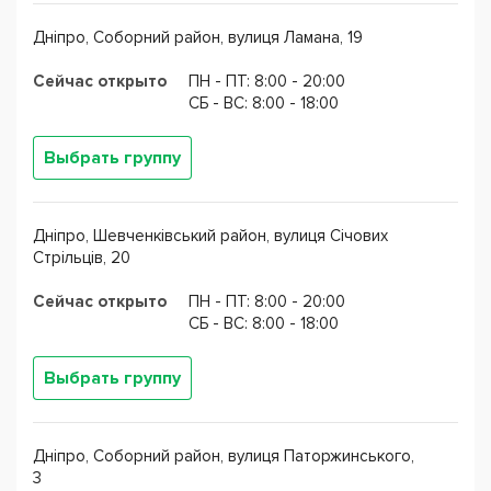
Дніпро, Соборний район, вулиця Ламана, 19
Преподаватели центра готовят к сдаче ЗНО на
высшие баллы! Обучение в Логосе отличается тем, что
Сейчас открыто
ПН - ПТ: 8:00 - 20:00
ученики получают результаты после каждого урока.
CБ - ВС: 8:00 - 18:00
Главный секрет – игровая форма – нашим ученикам
Выбрать группу
интересно, поэтому все ходят на занятия с
удовольствием и добиваются успеха. Наши
преподаватели – мастера высших категорий, их
Дніпро, Шевченківський район, вулиця Січових
задача не просто научить своего студента, но и
Стрільців, 20
привить ему любовь к предмету и полное понимание
Сейчас открыто
ПН - ПТ: 8:00 - 20:00
дисциплины. Только в Логосе к каждому ученику
CБ - ВС: 8:00 - 18:00
относятся, как к своему ребенку, поэтому нас ценят
родители и более 70 % клиентов к нам приходят по
Выбрать группу
рекомендациям.
Дніпро, Соборний район, вулиця Паторжинського,
3