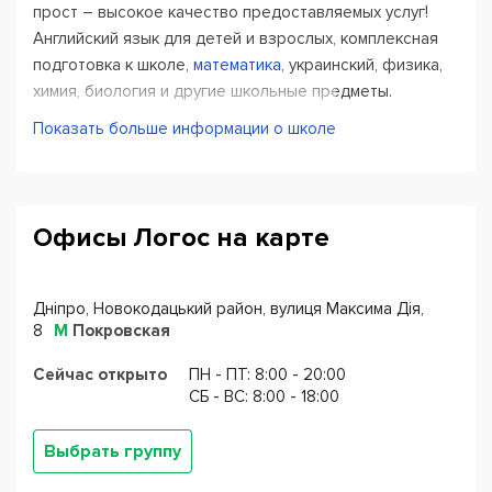
прост – высокое качество предоставляемых услуг!
Английский язык для детей и взрослых, комплексная
подготовка к школе,
математика
, украинский, физика,
химия, биология и другие школьные предметы.
Показать больше информации о школе
Особенности обучения в Логос:
Вы выбираете
график, удобный для вас
и
посещаете занятия 2-3 раза в неделю, в
Офисы Логос на карте
зависимости от выбранной вами услуги.
Урок длится 45-60 минут, каждый ученик обучается
по
индивидуальной программе
, которую ему
составляют учителя на основании того, что он уже
Дніпро, Новокодацький район, вулиця Максима Дія,
знает, и целей, которых хочет достичь, от этого
8
М
Покровская
будет зависеть и период вашего обучения (от 1
месяца до года).
Сейчас открыто
ПН - ПТ: 8:00 - 20:00
CБ - ВС: 8:00 - 18:00
Обучение проходит по авторским материалам
центра, которые были созданы методистами центра
на основании большого опыта работы,
все
Выбрать группу
материалы включены в стоимость
и докупать
пособия и книги вам не нужно.