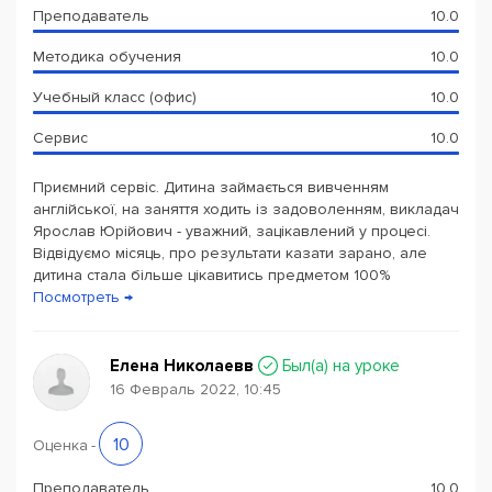
Преподаватель
10.0
Методика обучения
10.0
Учебный класс (офис)
10.0
Сервис
10.0
Приємний сервіс. Дитина займається вивченням
англійської, на заняття ходить із задоволенням, викладач
Ярослав Юрійович - уважний, зацікавлений у процесі.
Відвідуємо місяць, про результати казати зарано, але
дитина стала більше цікавитись предметом 100%
Посмотреть →
Елена Николаевв
Был(a) на уроке
16 Февраль 2022, 10:45
10
Оценка
-
Преподаватель
10.0