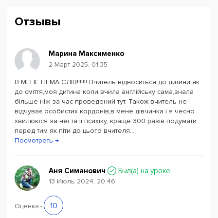
Отзывы
Марина Максименко
2 Март 2025, 01:35
В МЕНЕ НЕМА СЛІВ!!!!!!! Вчитель відноситься до дитини як
Powered by
Leaflet
— © Google 2026
до сміття,моя дитина коли вчила англійську сама,знала
більше ніж за час проведений тут. Також вчитель не
відчуває особистих кордонів,в мене дівчинка і я чесно
хвилююся за неї та її психіку, краще 300 разів подумати
перед тим як піти до цього вчителя...
Посмотреть →
Аня Симанович
Был(a) на уроке
13 Июль 2024, 20:46
10
Оценка
-