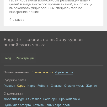
гарантированная возможность реализации ваших
целей в виде высокого уровня знаний, а и помощь
высококвалифицированных специалистов по
внедрению ваших...
4 отзыва
Enguide – сервис по выбору курсов
английского языка
Вход
Регистрация
Пользователям
Чужою мовою
Українською
Рубрики сайта
Главная
Курсы
Карта
Рейтинг
Отзывы
Онлайн курсы
Журнал
О компании
Добавить курсы в каталог
Партнеры
Про компанию
Публичная оферта
Отзывы наших партнеров