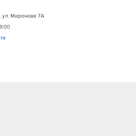
, ул. Миронова 7А
8:00
йте