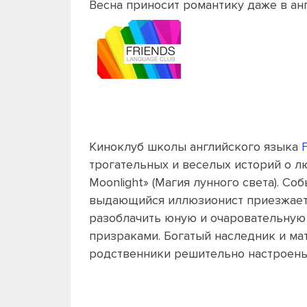
Весна приносит романтику даже в ан
Киноклуб школы английского языка
трогательных и веселых историй о лю
Moonlight» (Магия лунного света). Со
выдающийся иллюзионист приезжает 
разоблачить юную и очаровательную 
призраками. Богатый наследник и ма
родственники решительно настроены