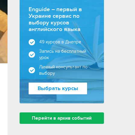
Enguide – первый в
Украине сервис по
выбору курсов
английского языка
49 курсов в Днепре
Запись на бесплатный
урок
Личный консультант по
выбору
Выбрать курсы
Перейти в архив событий