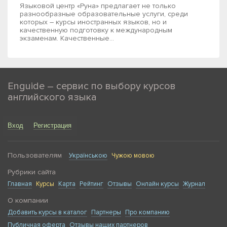
Языковой центр «Руна» предлагает не только
разнообразные образовательные услуги, среди
которых – курсы иностранных языков, но и
качественную подготовку к международным
экзаменам. Качественные...
Enguide – сервис по выбору курсов
английского языка
Вход
Регистрация
Пользователям
Українською
Чужою мовою
Рубрики сайта
Главная
Курсы
Карта
Рейтинг
Отзывы
Онлайн курсы
Журнал
О компании
Добавить курсы в каталог
Партнеры
Про компанию
Публичная оферта
Отзывы наших партнеров