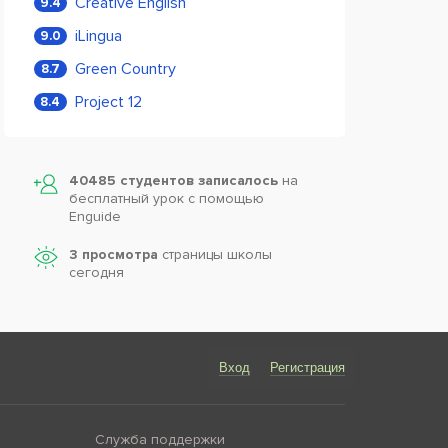
Creative English
9.4
iLingua
9.0
Green Country
8.7
Project 12
8.4
40485 студентов записалось
на
бесплатный урок с помощью
Enguide
3 просмотра
страницы школы
сегодня
Вход
Регистрация
Служба поддержки