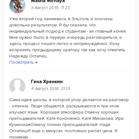
Masha Mirnaya
3 Август 2019, 11:23
Уже второй год занимаюсь в Эльсоль и ооочень
Powered by
Leaflet
— © Google 2026
довольна результатом. Я бы сказала, что
индивидуальный подход к студентам - их главный конёк.
Мне нужно было в первую очередь разговориться, и
здесь процесс пошёл легко и непринуждённо. Хочу
возразить предыдущему оратору, так как хочу отметить
Надежду Остапец...
Посмотреть →
Гена Хренкин
4 Август 2018, 21:01
Сама идея школы, в которой упор делается на разговор
- отлична. Люди общаются, раскрываются и при этом
изучают язык. Хорошая атмосфера.Отмечу хороших
преподавателей: Катя Кононенко, Катя Минакова, Ира
КучинскаяОтмечу плохих преподавателей: Надя
Остапец.И еще о минусах: постоянно растет цена. Я
понимаю...