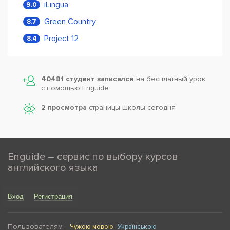
iLingua
9.0
Green Country
8.7
Project 12
8.4
40481 студент записался
на бесплатный урок
с помощью Enguide
2 просмотра
страницы школы сегодня
Enguide – сервис по выбору курсов
английского языка
Вход
Регистрация
Пользователям
Чужою мовою
Українською