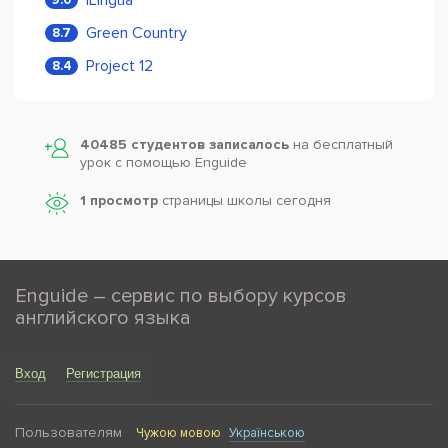
Green Country
8.7
Project 12
8.4
40485 студентов записалось
на бесплатный
урок с помощью Enguide
1 просмотр
страницы школы сегодня
Enguide – сервис по выбору курсов
английского языка
Вход
Регистрация
Пользователям
Чужою мовою
Українською