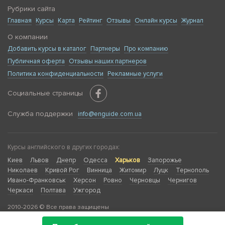
Рубрики сайта
Главная
Курсы
Карта
Рейтинг
Отзывы
Онлайн курсы
Журнал
О компании
Добавить курсы в каталог
Партнеры
Про компанию
Публичная оферта
Отзывы наших партнеров
Политика конфиденциальности
Рекламные услуги
Социальные страницы
Служба поддержки
info@enguide.com.ua
Курсы английского в других городах:
Киев
Львов
Днепр
Одесса
Харьков
Запорожье
Николаев
Кривой Рог
Винница
Житомир
Луцк
Тернополь
Ивано-Франковськ
Херсон
Ровно
Черновцы
Чернигов
Черкаси
Полтава
Ужгород
2010-2026 © Все права защищены