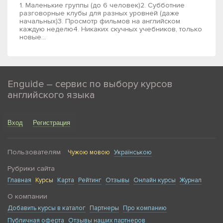
1. Маленькие группы (до 6 человек)2. Субботние
разговорные клубы для разных уровней (даже
начальных)3. Просмотр фильмов на английском
каждую неделю4. Никаких скучных учебников, только
новые...
Enguide – сервис по выбору курсов
английского языка
Вход
Регистрация
Пользователям
Чужою мовою
Українською
Рубрики сайта
Главная
Курсы
Карта
Рейтинг
Отзывы
Онлайн курсы
Журнал
О компании
Добавить курсы в каталог
Партнеры
Про компанию
Публичная оферта
Отзывы наших партнеров