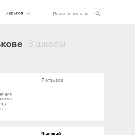
Харьков
ькове
3 школы
7 отзывов
ия для
 важен
а, а
ны
Высокий