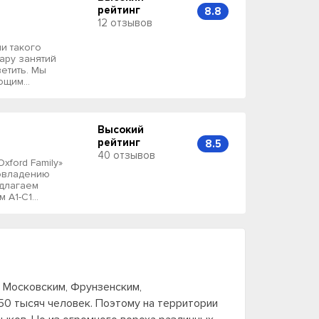
рейтинг
8.8
12 отзывов
ли такого
пару занятий
етить. Мы
щим...
Высокий
рейтинг
8.5
40 отзывов
xford Family»
 овладению
едлагаем
А1-С1...
т Московским, Фрунзенским,
50 тысяч человек. Поэтому на территории