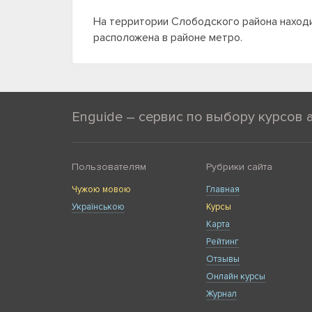
На территории Слободского района находи
расположена в районе метро.
Enguide – сервис по выбору курсов 
Пользователям
Рубрики сайта
Чужою мовою
Главная
Українською
Курсы
Карта
Рейтинг
Отзывы
Онлайн курсы
Журнал