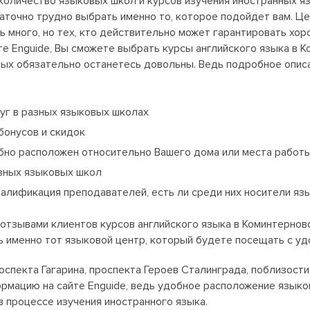
оличество языковых школ и курсов изучения иностранных яз
точно трудно выбрать именно то, которое подойдет вам. Ц
ь много, но тех, кто действительно может гарантировать хо
те Enguide, Вы сможете выбрать курсы английского языка в 
ых обязательно останетесь довольны. Ведь подробное описа
уг в разных языковых школах
бонусов и скидок
бно расположен относительно Вашего дома или места работ
азных языковых школ
валификация преподавателей, есть ли среди них носители язы
 отзывами клиентов курсов английского языка в Коминтернов
ь именно тот языковой центр, который будете посещать с у
оспекта Гагарина, проспекта Героев Сталинграда, поблизост
рмацию на сайте Enguide, ведь удобное расположение языко
 процессе изучения иностранного языка.