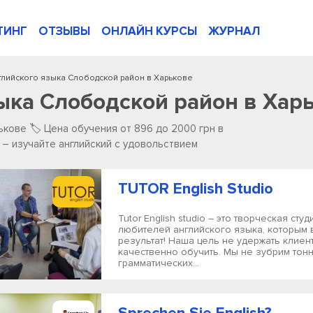
ТИНГ
ОТЗЫВЫ
ОНЛАЙН КУРСЫ
ЖУРНАЛ
глийского языка Слободской район в Харькове
ыка Слободской район в Хар
кове 🏷️ Цена обучения от 896 до 2000 грн в
– изучайте английский с удовольствием
TUTOR English Studio
Tutor English studio – это творческая студ
любителей английского языка, которым
результат! Наша цель не удержать клиент
качественно обучить. Мы не зубрим тон
грамматических...