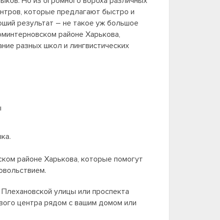
ыков. Но из огромного вороха различных
ентров, которые предлагают быстро и
роший результат – не такое уж большое
Коминтерновском районе Харькова,
ние разных школ и лингвистических
ы
ка.
ском районе Харькова, которые помогут
довольствием.
и Плехановской улицы или проспекта
вого центра рядом с вашим домом или