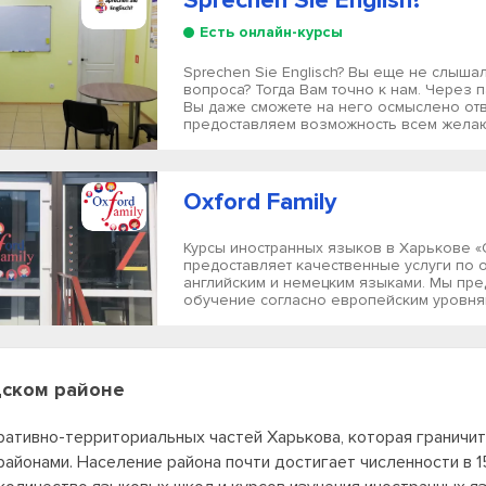
Sprechen Sie English?
Есть онлайн-курсы
Sprechen Sie Englisch? Вы еще не слыша
вопроса? Тогда Вам точно к нам. Через 
Вы даже сможете на него осмыслено отв
предоставляем возможность всем желаю
Oxford Family
Курсы иностранных языков в Харькове «O
предоставляет качественные услуги по
английским и немецким языками. Мы пр
обучение согласно европейским уровням 
дском
районе
ративно-территориальных частей Харькова, которая граничи
йонами. Население района почти достигает численности в 1