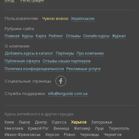
Вход
Регистрация
Пользователям
Чужою мовою
Українською
Рубрики сайта
Главная
Курсы
Карта
Рейтинг
Отзывы
Онлайн курсы
Журнал
О компании
Добавить курсы в каталог
Партнеры
Про компанию
Публичная оферта
Отзывы наших партнеров
Политика конфиденциальности
Рекламные услуги
Социальные страницы
Служба поддержки
info@enguide.com.ua
Курсы английского в других городах:
Киев
Львов
Днепр
Одесса
Харьков
Запорожье
Николаев
Кривой Рог
Винница
Житомир
Луцк
Тернополь
Ивано-Франковськ
Херсон
Ровно
Черновцы
Чернигов