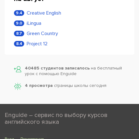
Creative English
9.4
iLingua
9.0
Green Country
8.7
Project 12
8.4
40485 студентов записалось
на бесплатный
урок с помощью Enguide
4 просмотра
страницы школы сегодня
Enguide – сервис по выбору курсов
английского языка