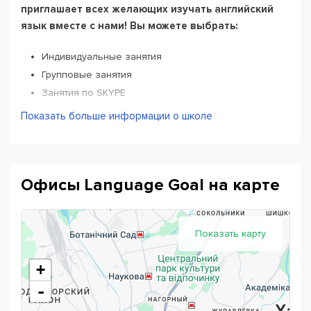
приглашает всех желающих изучать английский
язык вместе с нами! Вы можете выбрать:
Индивидуальные занятия
Групповые занятия
Занятия по SKYPE
Корпоративное обучение (у нас в школе либо на
Показать больше информации о школе
базе вашего офиса)
Подготовка к международным экзаменам (IELTS,
TOEFL, PET, FCE)
Подготовка к ЗНО и ДПА
Офисы Language Goal на карте
Почему мы:
Показать карту
На наших курсах вы можете начать изучать язык с
нуля или усовершенствовать его в кратчайшие
сроки
+
Подготовиться к экзамену и сдать его успешно
-
Подготовиться к собеседованию в международную