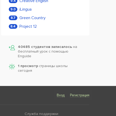
Creative English
9.4
iLingua
9.0
Green Country
8.7
Project 12
8.4
40485 студентов записалось
на
бесплатный урок с помощью
Enguide
1 просмотр
страницы школы
сегодня
Вход
Регистрация
Служба поддержки