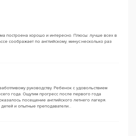
х – от 560 грн., оплата для детей – 520 грн.
амма построена хорошо и интересно. Плюсы: лучше всех в
се соображает по английскому, минус:несколько раз
аботливому руководству. Ребенок с удовольствием
всего года. Ощутим прогресс после первого года
казалось посещение английского летнего лагеря.
детей и опытные преподаватели...