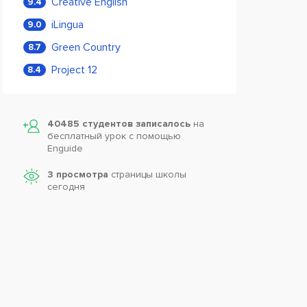
Creative English
9.4
iLingua
9.0
Green Country
8.7
Project 12
8.4
40485 студентов записалось
на
бесплатный урок с помощью
Enguide
3 просмотра
страницы школы
сегодня