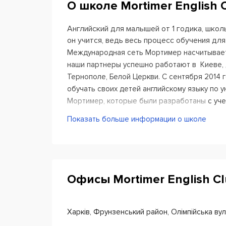
О школе Mortimer English 
Английский для малышей от 1 годика, школь
он учится, ведь весь процесс обучения дл
Международная сеть Мортимер насчитывает 
наши партнеры успешно работают в Киеве,
Тернополе, Белой Церкви. С сентября 2014
обучать своих детей английскому языку по 
Мортимер, которые были разработаны с уче
педагогике и подтверждают свою эффективн
Показать больше информации о школе
Уникальность и эффективность методики Мор
происходит тем же способом, каким ребенок
объясняют малышу с рождения, что такое су
или иное слово, а просто разговаривают с 
Офисы Mortimer English Cl
потом и предложения. Именно таким образо
людьми. Тот же процесс произойдет и на наш
ребенком будет наш преподаватель на англ
Харків, Фрунзенський район, Олімпійська вул