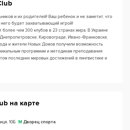
Club
ников и их родителей! Ваш ребенок и не заметит, что
я него будет захватывающий игрой!
более чем 300 клубов в 23 странах мира. В Украине
 Днепропетровске, Кировограде, Ивано-Франковске,
 года и жители Новых Домов получили возможность
уникальным программам и методикам преподавания
том последних мировых достижений в лингвистике и
ость вот уже на протяжение более чем 20 лет.
тимер состоит в том, что изучение английского языка
 осваивает свой родной язык. Родители никогда не
ществительное или глагол, и никогда не переводят то
малышом. Он же, подражая, повторяет сначала слова, а
ub на карте
м все мы в детстве начинаем общаться с окружающими
их занятиях с тем только отличием, что общаться с
ийском языке.
иця, 10Б
М
Дворец спорта