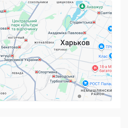
ря подвижным играм, песням, разнообразным
р.), которые делают обучение легким и интересным.
весь процесс обучения будет для него захватывающей
тный демонстрационный урок в нашем клубе. Запись у
уппах сверстников по 4-7 человек 2 раза в неделю по
нка.
ные преподаватели, прошедшие обязательную
но разработанные учебные материалы сделают процесс
енка увлекательным, необычным и, самое главное -
усовершенствовать свой английский или начать все с
ифицированные преподаватели, уютная атмосфера,
Powered by
Leaflet
— © Google 2026
им услугам!
ах до 5 человек или индивидуально в удобное для вас