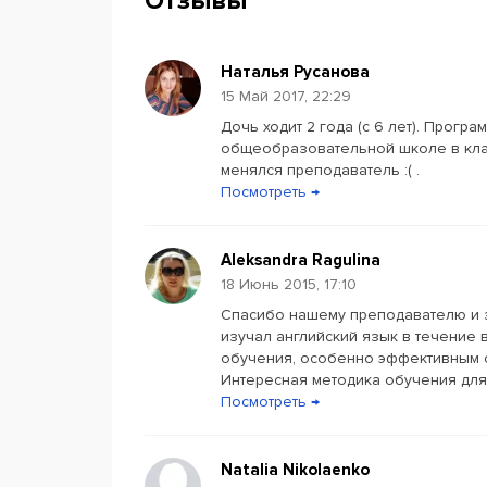
Отзывы
время. Оплата групповых занятий для взрослы
Наталья Русанова
15 Май 2017, 22:29
Дочь ходит 2 года (с 6 лет). Прогр
общеобразовательной школе в клас
менялся преподаватель :( .
Посмотреть →
Aleksandra Ragulina
18 Июнь 2015, 17:10
Спасибо нашему преподавателю и з
изучал английский язык в течение 
обучения, особенно эффективным о
Интересная методика обучения для 
Посмотреть →
Natalia Nikolaenko