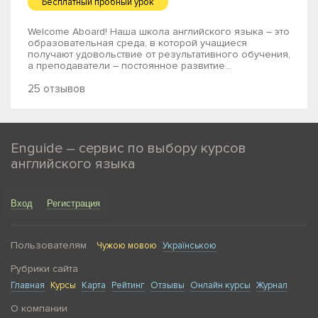
Бесплатный пробный урок
Welcome Aboard! Наша школа английского языка – это
образовательная среда, в которой учащиеся
получают удовольствие от результативного обучения,
а преподаватели – постоянное развитие...
25 отзывов
Enguide – сервис по выбору курсов
английского языка
Вход
Регистрация
Пользователям
Чужою мовою
Українською
Рубрики сайта
Главная
Курсы
Карта
Рейтинг
Отзывы
Онлайн курсы
Журнал
О компании