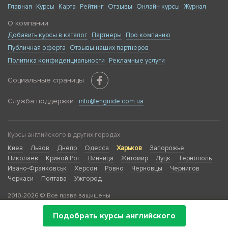
Главная
Курсы
Карта
Рейтинг
Отзывы
Онлайн курсы
Журнал
О компании
Добавить курсы в каталог
Партнеры
Про компанию
Публичная оферта
Отзывы наших партнеров
Политика конфиденциальности
Рекламные услуги
Социальные страницы
Служба поддержки
info@enguide.com.ua
Курсы английского в других городах:
Киев
Львов
Днепр
Одесса
Харьков
Запорожье
Николаев
Кривой Рог
Винница
Житомир
Луцк
Тернополь
Ивано-Франковськ
Херсон
Ровно
Черновцы
Чернигов
Черкаси
Полтава
Ужгород
2010-2026 © Все права защищены
Подобрать курсы английского