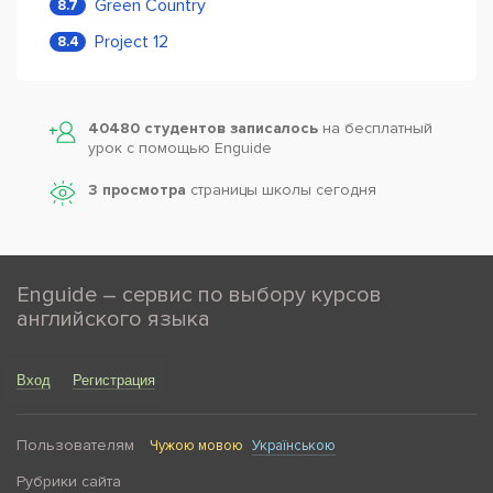
Green Country
8.7
Project 12
8.4
40480 студентов записалось
на бесплатный
урок с помощью Enguide
3 просмотра
страницы школы сегодня
Enguide – сервис по выбору курсов
английского языка
Вход
Регистрация
Пользователям
Чужою мовою
Українською
Рубрики сайта