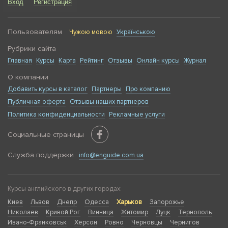
Вход
Регистрация
Пользователям
Чужою мовою
Українською
Рубрики сайта
Главная
Курсы
Карта
Рейтинг
Отзывы
Онлайн курсы
Журнал
О компании
Добавить курсы в каталог
Партнеры
Про компанию
Публичная оферта
Отзывы наших партнеров
Политика конфиденциальности
Рекламные услуги
Социальные страницы
Служба поддержки
info@enguide.com.ua
Курсы английского в других городах:
Киев
Львов
Днепр
Одесса
Харьков
Запорожье
Николаев
Кривой Рог
Винница
Житомир
Луцк
Тернополь
Ивано-Франковськ
Херсон
Ровно
Черновцы
Чернигов