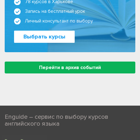
78 курсов в Харькове
Запись на бесплатный урок
Личный консультант по выбору
Выбрать курсы
Перейти в архив событий
Enguide – сервис по выбору курсов
английского языка