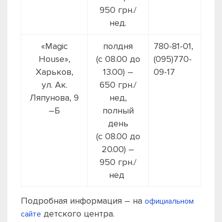
950 грн./
нед.
«Magic
полдня
780-81-01,
House»,
(с 08.00 до
(095)770-
Харьков,
13.00) –
09-17
ул. Ак.
650 грн./
Ляпунова, 9
нед,
–Б
полный
день
(с 08.00 до
20.00) –
950 грн./
нед
Подробная информация – на
официальном
детского центра.
сайте