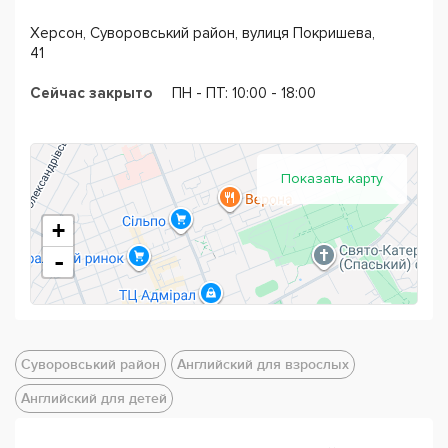
задачами.
Со своей стороны, ученики
Interlingua
тоже
Херсон, Суворовський район, вулиця Покришева,
могут адаптировать учебный процесс для своего
41
максимального комфорта.
Сейчас закрыто
ПН - ПТ: 10:00 - 18:00
Курсы английского языка
Interlingua
сотрудничают
напрямую с крупнейшим и известным британским
издательством Oxford University Press, поэтому
Показать карту
ученики получают лучшие учебные материалы.
+
-
Суворовський район
Английский для взрослых
Английский для детей