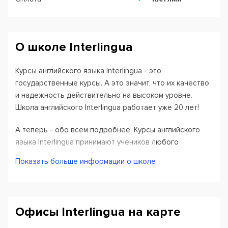
О школе Interlingua
Курсы английского языка Interlingua
- это
государственные курсы. А это значит, что их качество
и надежность действительно на высоком уровне.
Школа английского Interlingua работает уже 20 лет!
А теперь - обо всем подробнее. Курсы английского
языка
Interlingua
принимают учеников любого
возраста: взрослых, студентов, школьников и детей с
Показать больше информации о школе
младшего школьного возраста. Учебные программы
учитывают все возрастные особенности, а затем, уже
в группах - преподаватели подстраивают их под
темперамент, успеваемость и другие личные
Офисы Interlingua на карте
особенности учеников. Педагогический опыт
позволяет им виртуозно справляться с этими