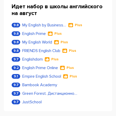
Идет набор в школы английского
на август
My English by Business Language
9.8
Plus
English Prime
9.8
Plus
My English World
9.8
Plus
FRIENDS English Club
9.8
Plus
Englishdom
9.7
Plus
English Prime Online
9.2
Plus
Empire English School
9.1
Plus
Bambook Academy
9.7
Green Forest. Дистанционное обучение
9.7
JustSchool
9.7