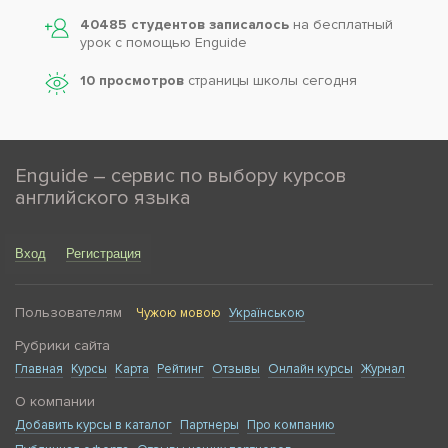
40485 студентов записалось
на бесплатный
урок с помощью Enguide
10 просмотров
страницы школы сегодня
Enguide – сервис по выбору курсов
английского языка
Вход
Регистрация
Пользователям
Чужою мовою
Українською
Рубрики сайта
Главная
Курсы
Карта
Рейтинг
Отзывы
Онлайн курсы
Журнал
О компании
Добавить курсы в каталог
Партнеры
Про компанию