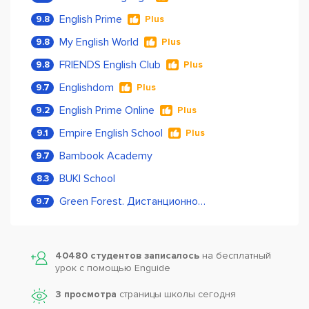
English Prime
9.8
Plus
My English World
9.8
Plus
FRIENDS English Club
9.8
Plus
Englishdom
9.7
Plus
English Prime Online
9.2
Plus
Empire English School
9.1
Plus
Bambook Academy
9.7
BUKI School
8.3
Green Forest. Дистанционное обучение
9.7
40480 студентов записалось
на бесплатный
урок с помощью Enguide
3 просмотра
страницы школы сегодня