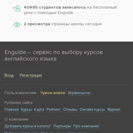
40485 студентов записалось
на бесплатный
урок с помощью Enguide
2 просмотра
страницы школы сегодня
Enguide – сервис по выбору курсов
английского языка
Вход
Регистрация
Пользователям
Чужою мовою
Українською
Рубрики сайта
Главная
Курсы
Карта
Рейтинг
Отзывы
Онлайн курсы
Журнал
О компании
Добавить курсы в каталог
Партнеры
Про компанию