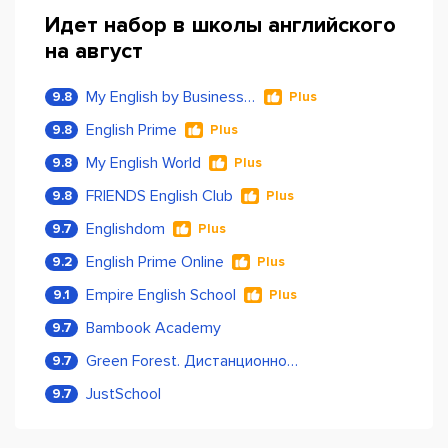
Идет набор в школы английского
на август
My English by Business Language
9.8
Plus
English Prime
9.8
Plus
My English World
9.8
Plus
FRIENDS English Club
9.8
Plus
Englishdom
9.7
Plus
English Prime Online
9.2
Plus
Empire English School
9.1
Plus
Bambook Academy
9.7
Green Forest. Дистанционное обучение
9.7
JustSchool
9.7