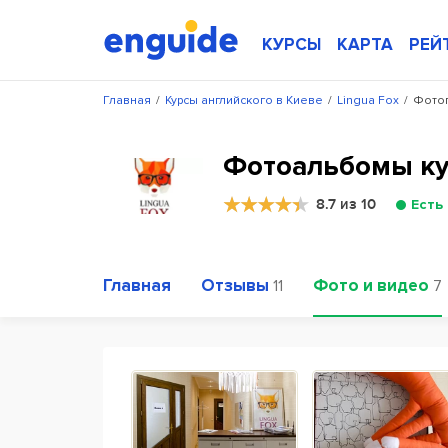
КУРСЫ
КАРТА
РЕЙ
Главная
/
Курсы английского в Киеве
/
Lingua Fox
/
Фотог
Фотоальбомы кур
8.7 из 10
Есть
Главная
Отзывы
Фото и видео
11
7