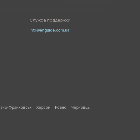
Служба поддержки
info@enguide.com.ua
ано-Франковськ
Херсон
Ровно
Черновцы