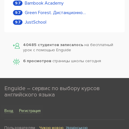
Bambook Academy
9.7
Green Forest. Дистанционное обучение
9.7
JustSchool
9.7
40485 студентов записалось
на бесплатный
урок с помощью Enguide
6 просмотров
страницы школы сегодня
Enguide – сервис по выбору курсов
английского языка
Вход
Регистрация
Пользователям
Чужою мовою
Українською