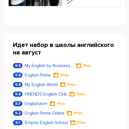
Идет набор в школы английского
на август
My English by Business Language
9.8
Plus
English Prime
9.8
Plus
My English World
9.8
Plus
FRIENDS English Club
9.8
Plus
Englishdom
9.7
Plus
English Prime Online
9.2
Plus
Empire English School
9.1
Plus