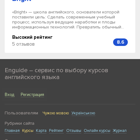
«Bright» — школа английского, основатели которой
поставили цель: Сделать современным учебный
процесс, используя ведущие наработки и плоды
информационных технологий. Превратить обычный...
Высокий рейтинг
8.6
5 отзывов
Enguide – сервис по выбору курсов
английского языка
Вход
Регистрация
Пользователям
Чужою мовою
Українською
Рубрики сайта
Главная
Курсы
Карта
Рейтинг
Отзывы
Онлайн курсы
Журнал