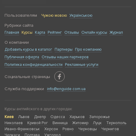
Пользователям
Чужою мовою
Українською
Рубрики сайта
Главная
Курсы
Карта
Рейтинг
Отзывы
Онлайн курсы
Журнал
О компании
Добавить курсы в каталог
Партнеры
Про компанию
Публичная оферта
Отзывы наших партнеров
Политика конфиденциальности
Рекламные услуги
Социальные страницы
Служба поддержки
info@enguide.com.ua
Курсы английского в других городах:
Киев
Львов
Днепр
Одесса
Харьков
Запорожье
Николаев
Кривой Рог
Винница
Житомир
Луцк
Тернополь
Ивано-Франковськ
Херсон
Ровно
Черновцы
Чернигов
Черкаси
Полтава
Ужгород