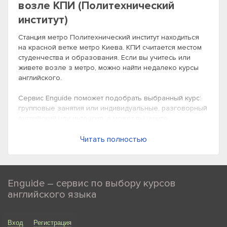
возле КПИ (Политехнический
институт)
Станция метро Политехнический институт находиться
на красной ветке метро Киева. КПИ считается местом
студенчества и образования. Если вы учитесь или
живете возле з метро, можно найти недалеко курсы
английского.
Сервис Enguide поможет подобрать выбранный курс:
групповые занятия или индивидуальные, разговорный
английский или интенсив, а может вы ищите
подготовительные курсы для сдачи экзаменов или
онлайн.
Читать полностью
Используя фильтрацию, подберите курсы английского
на Политехе и запишитесь на бесплатный пробный
урок.
Enguide – сервис по выбору курсов
английского языка
Вход
Регистрация