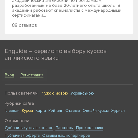
академический английский по программам,
разработанным на базе 20-летнего опыта школы. В
академии работают специалисты с международными
сертификатами...
89 отзывов
Enguide – сервис по выбору курсов
английского языка
Вход
Регистрация
Пользователям
Чужою мовою
Українською
Рубрики сайта
Главная
Курсы
Карта
Рейтинг
Отзывы
Онлайн курсы
Журнал
О компании
Добавить курсы в каталог
Партнеры
Про компанию
Публичная оферта
Отзывы наших партнеров