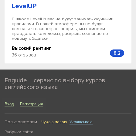
LevelUP
В школе LevelUp вас не будут занимать скучными
правилами. В нашей атмосфере вы не будут
стесняться наконец-то говорить, мы поможем
преодолеть комплексы, раскрыть сознание по-
новому, общаться...
Высокий рейтинг
8.2
36 отзывов
Enguide – сервис по выбору курсов
английского языка
Вход
Регистрация
Пользователям
Чужою мовою
Українською
Рубрики сайта