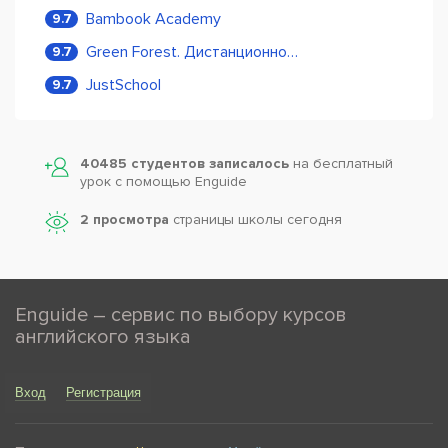
Bambook Academy
9.7
Green Forest. Дистанционное обучение
9.7
JustSchool
9.7
40485 студентов записалось
на бесплатный
урок с помощью Enguide
2 просмотра
страницы школы сегодня
Enguide – сервис по выбору курсов
английского языка
Вход
Регистрация