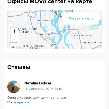
Офисы MOVA center на карте
Наша цель – быть лучшими! Присоединяйтесь!
Показать карту
+
-
Отзывы
Nataliia Dobrai
13 Сентябрь 2019, 10:18
Одна з кращих шкіл де я навчалася.
Powered by
Leaflet
— © Google 2026
Посмотреть →