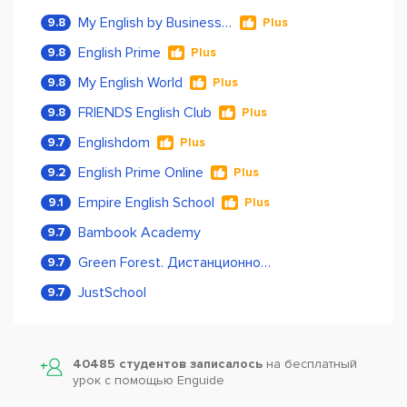
My English by Business Language
9.8
Plus
English Prime
9.8
Plus
My English World
9.8
Plus
FRIENDS English Club
9.8
Plus
Englishdom
9.7
Plus
English Prime Online
9.2
Plus
Empire English School
9.1
Plus
Bambook Academy
9.7
Green Forest. Дистанционное обучение
9.7
JustSchool
9.7
40485 студентов записалось
на бесплатный
урок с помощью Enguide