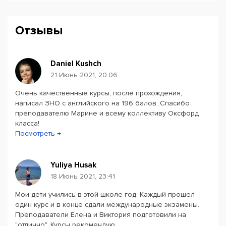
A2 Flyers YLE;
A2 Key (KET/ KET for Schools);
Отзывы
B1 Preliminary (PET/PET for Schools);
B2 First (FCE/FCE for Schools)
C1 Advanced (CAE);
Daniel Kushch
C2 Proficiency (CPE);
21 Июнь 2021, 20:06
B1 Business Preliminary (BEC);
Очень качественные курсы, после прохождения,
Powered by
Leaflet
— © Google 2026
B2 Business Vantage (BEC);
написал ЗНО с английского на 196 балов. Спасибо
преподавателю Марине и всему коллективу Оксфорд
C1 Business Higher (BEC);
класса!
Teaching Knowledge Test (TKT),
Посмотреть →
а также лучшую атмосферу в городе по лояльным
ценам!
Yuliya Husak
18 Июнь 2021, 23:41
Мои дети учились в этой школе год. Каждый прошел
один курс и в конце сдали международные экзамены.
Преподаватели Елена и Виктория подготовили на
"отлично". Курсы рекомендую.