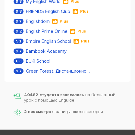
My English World
9.8
Plus
FRIENDS English Club
9.8
Plus
Englishdom
9.7
Plus
English Prime Online
9.2
Plus
Empire English School
9.1
Plus
Bambook Academy
9.7
BUKI School
8.3
Green Forest. Дистанционное обучение
9.7
40482 студента записались
на бесплатный
урок с помощью Enguide
2 просмотра
страницы школы сегодня