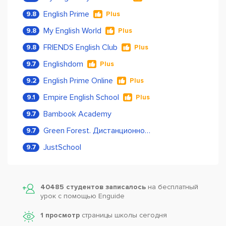
English Prime
9.8
Plus
My English World
9.8
Plus
FRIENDS English Club
9.8
Plus
Englishdom
9.7
Plus
English Prime Online
9.2
Plus
Empire English School
9.1
Plus
Bambook Academy
9.7
Green Forest. Дистанционное обучение
9.7
JustSchool
9.7
40485 студентов записалось
на бесплатный
урок с помощью Enguide
1 просмотр
страницы школы сегодня