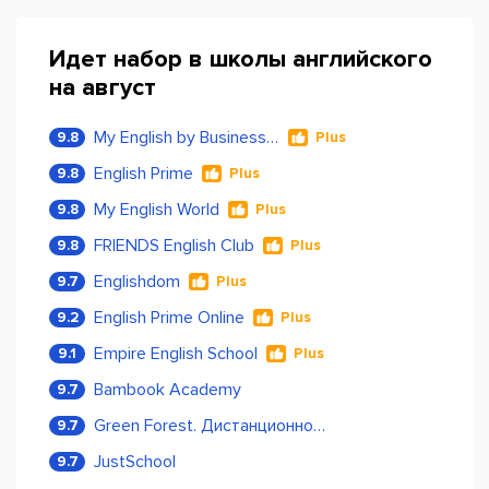
Идет набор в школы английского
на август
My English by Business Language
9.8
Plus
English Prime
9.8
Plus
My English World
9.8
Plus
FRIENDS English Club
9.8
Plus
Englishdom
9.7
Plus
English Prime Online
9.2
Plus
Empire English School
9.1
Plus
Bambook Academy
9.7
Green Forest. Дистанционное обучение
9.7
JustSchool
9.7