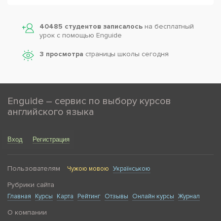
40485 студентов записалось
на бесплатный
урок с помощью Enguide
3 просмотра
страницы школы сегодня
Enguide – сервис по выбору курсов
английского языка
Вход
Регистрация
Пользователям
Чужою мовою
Українською
Рубрики сайта
Главная
Курсы
Карта
Рейтинг
Отзывы
Онлайн курсы
Журнал
О компании