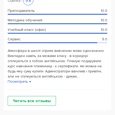
9.8
Оценка
-
Преподаватель
10.0
Методика обучения
10.0
Учебный класс (офис)
10.0
Сервис
9.0
Атмосфера в школі сприяє вивченню мови однозначно.
Викладачі навіть за межами класу - в коридорі
спілкуються з тобою англійською. Планую подарувати
курс навчання племінниці - є сертифікати, які можна на
будь-яку суму купити. Адміністратори ввічливі і привітні,
але не спілкуються англійською - думаю,...
Посмотреть →
Читать все отзывы