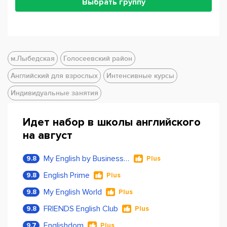
Выбрать группу
м.Лыбедская
Голосеевский район
Английский для взрослых
Интенсивные курсы
Индивидуальные занятия
Идет набор в школы английского
на август
My English by Business Language
9.8
Plus
English Prime
9.8
Plus
My English World
9.8
Plus
FRIENDS English Club
9.8
Plus
Englishdom
9.7
Plus