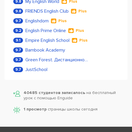
My English World
9.8
Plus
FRIENDS English Club
9.8
Plus
Englishdom
9.7
Plus
English Prime Online
9.2
Plus
Empire English School
9.1
Plus
Bambook Academy
9.7
Green Forest. Дистанционное обучение
9.7
JustSchool
9.7
40485 студентов записалось
на бесплатный
урок с помощью Enguide
1 просмотр
страницы школы сегодня