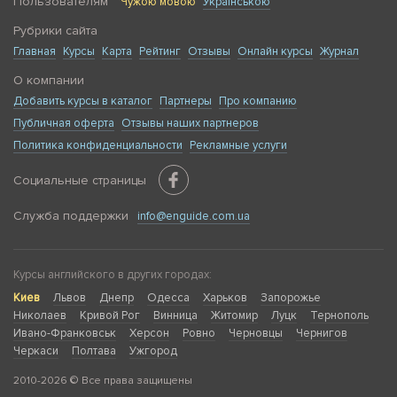
Пользователям
Чужою мовою
Українською
Рубрики сайта
Главная
Курсы
Карта
Рейтинг
Отзывы
Онлайн курсы
Журнал
О компании
Добавить курсы в каталог
Партнеры
Про компанию
Публичная оферта
Отзывы наших партнеров
Политика конфиденциальности
Рекламные услуги
Социальные страницы
Служба поддержки
info@enguide.com.ua
Курсы английского в других городах:
Киев
Львов
Днепр
Одесса
Харьков
Запорожье
Николаев
Кривой Рог
Винница
Житомир
Луцк
Тернополь
Ивано-Франковськ
Херсон
Ровно
Черновцы
Чернигов
Черкаси
Полтава
Ужгород
2010-2026 © Все права защищены