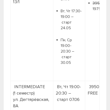
13/1
3950 грн.
1975 грн.
Вт, Чт 17:30-
19:00 –
старт
24.05
Пн, Ср
19:00-
20:30 –
старт
30.05
INTERMEDIATE
Вт, Чт 19:00-
3950 + 2й
(1 семестр)
20:30 –
FREE
ул. Дегтярёвская,
старт 07.06
8А