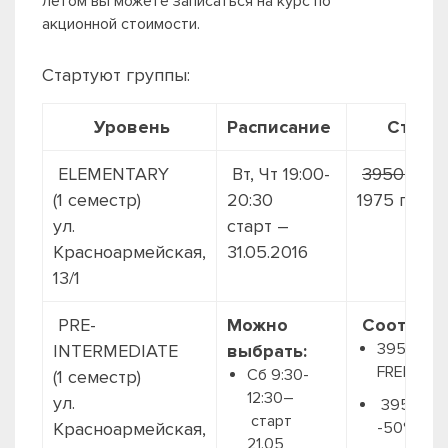
летом вы можете записаться на курс по
акционной стоимости.
Стартуют группы:
Уровень
Расписание
Стоим
ELEMENTARY
Вт, Чт 19:00-
3950 грн.
(1 семестр)
20:30
1975 грн./
ул.
старт –
Красноармейская,
31.05.2016
13/1
PRE-
Можно
Соответс
3950 + 2
INTERMEDIATE
выбрать:
FREE
Сб 9:30-
(1 семестр)
12:30–
ул.
3950+2й
старт
Красноармейская,
-50%
21.05