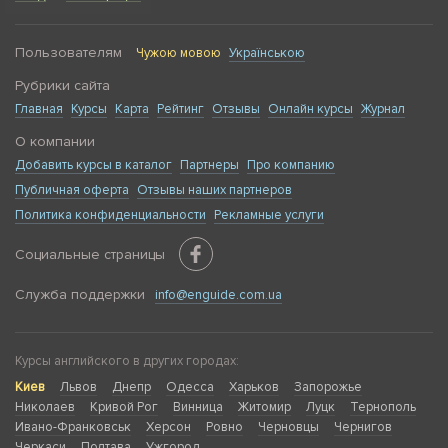
Пользователям
Чужою мовою
Українською
Рубрики сайта
Главная
Курсы
Карта
Рейтинг
Отзывы
Онлайн курсы
Журнал
О компании
Добавить курсы в каталог
Партнеры
Про компанию
Публичная оферта
Отзывы наших партнеров
Политика конфиденциальности
Рекламные услуги
Социальные страницы
Служба поддержки
info@enguide.com.ua
Курсы английского в других городах:
Киев
Львов
Днепр
Одесса
Харьков
Запорожье
Николаев
Кривой Рог
Винница
Житомир
Луцк
Тернополь
Ивано-Франковськ
Херсон
Ровно
Черновцы
Чернигов
Черкаси
Полтава
Ужгород