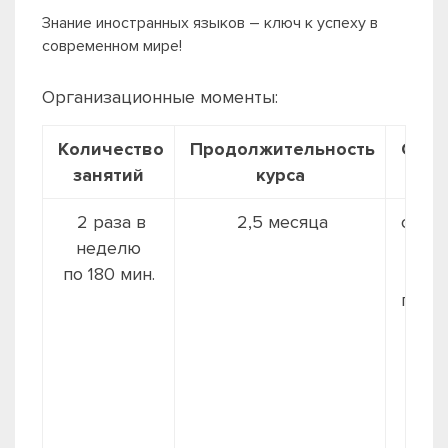
Знание иностранных языков – ключ к успеху в
современном мире!
Организационные моменты:
Количество
Продолжительность
Стои
занятий
курса
2 раза в
2,5 месяца
станд
неделю
3000
по 180 мин.
ку
прем
4500
ку