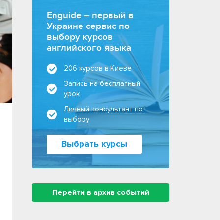
Enguide – первый в
Украине сервис по
выбору курсов
английского языка
206 курсов в Киеве
Запись на бесплатный
урок
Личный консультант по
выбору
Выбрать курсы
Перейти в архив событий