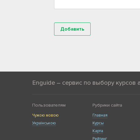
Enguide – сервис по выбору курсов 
Пользователям
Рубрики сайта
Чужою мовою
Главная
Українською
Курсы
Карта
Рейтинг