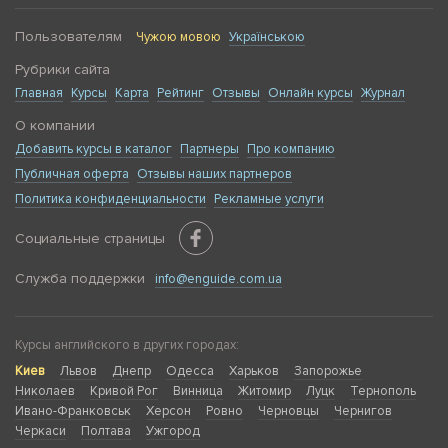
Пользователям
Чужою мовою
Українською
Рубрики сайта
Главная
Курсы
Карта
Рейтинг
Отзывы
Онлайн курсы
Журнал
О компании
Добавить курсы в каталог
Партнеры
Про компанию
Публичная оферта
Отзывы наших партнеров
Политика конфиденциальности
Рекламные услуги
Социальные страницы
Служба поддержки
info@enguide.com.ua
Курсы английского в других городах:
Киев
Львов
Днепр
Одесса
Харьков
Запорожье
Николаев
Кривой Рог
Винница
Житомир
Луцк
Тернополь
Ивано-Франковськ
Херсон
Ровно
Черновцы
Чернигов
Черкаси
Полтава
Ужгород