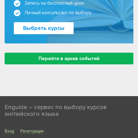
Запись на бесплатный урок
Личный консультант по выбору
Выбрать курсы
Перейти в архив событий
Enguide – сервис по выбору курсов
английского языка
Вход
Регистрация