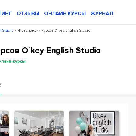
ТИНГ
ОТЗЫВЫ
ОНЛАЙН КУРСЫ
ЖУРНАЛ
h Studio
/
Фотографии курсов O`key English Studio
сов O`key English Studio
нлайн-курсы
6