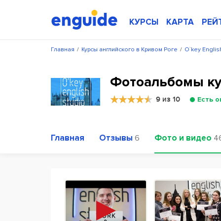
КУРСЫ
КАРТА
РЕЙ
Главная
/
Курсы английского в Кривом Роге
/
O`key Englis
Фотоальбомы кур
9 из 10
Есть о
Главная
Отзывы
Фото и видео
6
4