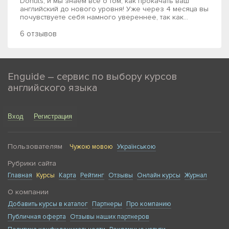
Donuts, и мы знаем всё о том, как прокачать ваш
английский до нового уровня! Уже через 4 месяца вы
почувствуете себя намного увереннее, так как...
6 отзывов
Enguide – сервис по выбору курсов
английского языка
Вход
Регистрация
Пользователям
Чужою мовою
Українською
Рубрики сайта
Главная
Курсы
Карта
Рейтинг
Отзывы
Онлайн курсы
Журнал
О компании
Добавить курсы в каталог
Партнеры
Про компанию
Публичная оферта
Отзывы наших партнеров