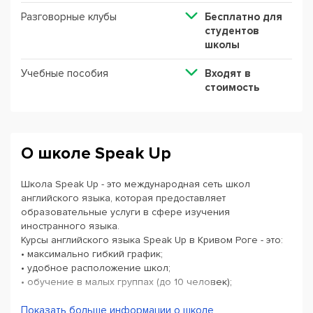
Разговорные клубы
Бесплатно для
студентов
школы
Учебные пособия
Входят в
стоимость
О школе Speak Up
Школа Speak Up - это международная сеть школ
английского языка, которая предоставляет
образовательные услуги в сфере изучения
иностранного языка.
Курсы английского языка Speak Up в Кривом Роге - это:
• максимально гибкий график;
• удобное расположение школ;
• обучение в малых группах (до 10 человек);
• интересные мультимедийные занятия;
• эффективная современная методика;
Показать больше информации о школе