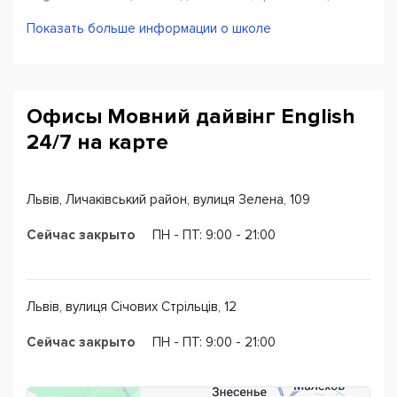
молодих і водночас досвідчених викладачів. Вони
Показать больше информации о школе
діляться своїми знаннями і створюють цікаві програми
навчання. Індивідуальний підхід та системність роботи
— два основні принципи, що відрізняють нас від інших
мовних шкіл Львова. Ми вболіваємо за результати
Офисы Мовний дайвінг English
наших студентів.
24/7 на карте
Переконані, що англійська мова — не наука чи
дисципліна, а інструмент, який може опанувати кожен.
Львів, Личаківський район, вулиця Зелена, 109
English 24/7 — це англійська в режимі нон-стоп
Сейчас закрыто
ПН - ПТ: 9:00 - 21:00
Львів, вулиця Січових Стрільців, 12
Сейчас закрыто
ПН - ПТ: 9:00 - 21:00