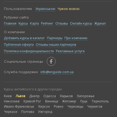
Пользователям
Українською
Чужою мовою
Рубрики сайта
Главная
Курсы
Карта
Рейтинг
Отзывы
Онлайн курсы
Журнал
О компании
Добавить курсы в каталог
Партнеры
Про компанию
Публичная оферта
Отзывы наших партнеров
Политика конфиденциальности
Рекламные услуги
Социальные страницы
Служба поддержки
info@enguide.com.ua
Курсы английского в других городах:
Киев
Львов
Днепр
Одесса
Харьков
Запорожье
Николаев
Кривой Рог
Винница
Житомир
Луцк
Тернополь
Ивано-Франковськ
Херсон
Ровно
Черновцы
Чернигов
Черкаси
Полтава
Ужгород