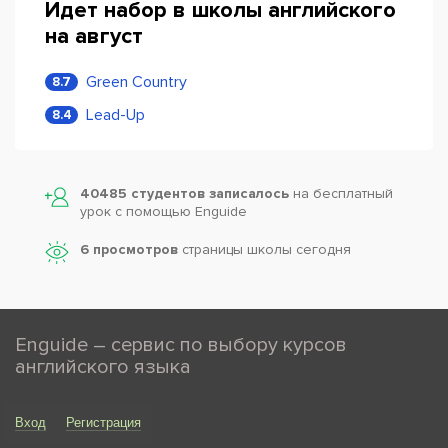
Идет набор в школы английского
на август
Green Country
8.7
Lead-Up
8.4
40485 студентов записалось
на бесплатный
урок с помощью Enguide
6 просмотров
страницы школы сегодня
Enguide – сервис по выбору курсов
английского языка
Вход
Регистрация