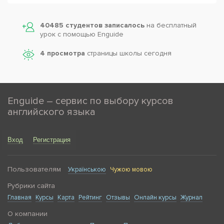
40485 студентов записалось
на бесплатный
урок с помощью Enguide
4 просмотра
страницы школы сегодня
Enguide – сервис по выбору курсов
английского языка
Вход
Регистрация
Пользователям
Українською
Чужою мовою
Рубрики сайта
Главная
Курсы
Карта
Рейтинг
Отзывы
Онлайн курсы
Журнал
О компании