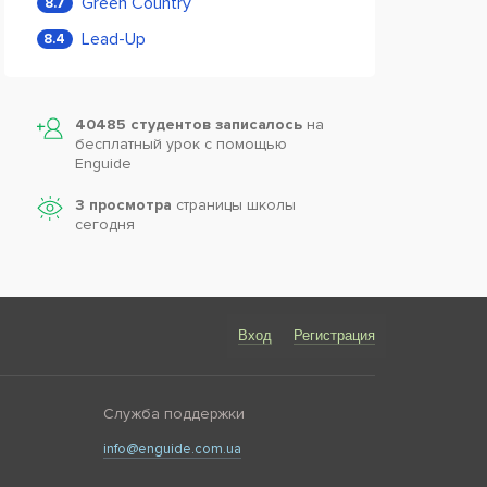
Green Country
8.7
Lead-Up
8.4
40485 студентов записалось
на
бесплатный урок с помощью
Enguide
3 просмотра
страницы школы
сегодня
Вход
Регистрация
Служба поддержки
info@enguide.com.ua